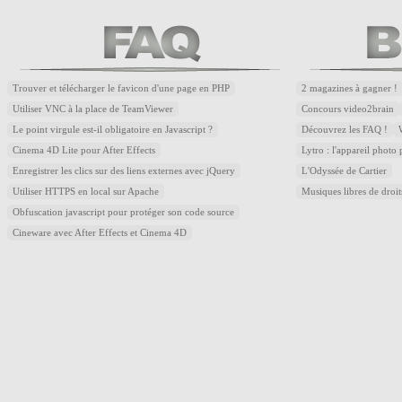
Trouver et télécharger le favicon d'une page en PHP
2 magazines à gagner !
Utiliser VNC à la place de TeamViewer
Concours video2brain
Le point virgule est-il obligatoire en Javascript ?
Découvrez les FAQ !
Cinema 4D Lite pour After Effects
Lytro : l'appareil photo
Enregistrer les clics sur des liens externes avec jQuery
L'Odyssée de Cartier
Utiliser HTTPS en local sur Apache
Musiques libres de droi
Obfuscation javascript pour protéger son code source
Cineware avec After Effects et Cinema 4D