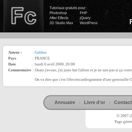
Tutoriaux gratuits pour :
Photoshop
PHP
After Effects
jQuery
3D Studio Max
WordPress
Auteur :
:
Galdon
Pays
:
FRANCE
Date
:
lundi 6 avril 2009, 20:08
Commentaire
:
Ouais j'avoue, j'ai juste fait l'allure et je ne sais pas si ça corr
On va dire que c'est l'électrocardiogramme d'une grenouille 
Annuaire
Livre d'or
Contact
-
-
© 2007-20
Page génér