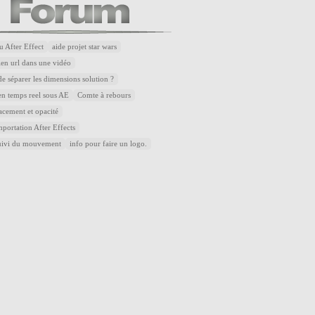
u After Effect
aide projet star wars
lien url dans une vidéo
de séparer les dimensions solution ?
n temps reel sous AE
Comte à rebours
acement et opacité
portation After Effects
uivi du mouvement
info pour faire un logo.