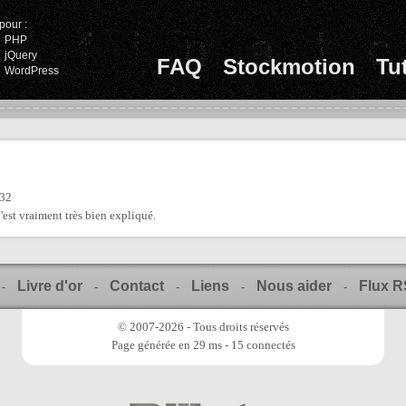
pour :
PHP
jQuery
FAQ
Stockmotion
Tu
WordPress
:32
'est vraiment très bien expliqué.
Livre d'or
Contact
Liens
Nous aider
Flux 
-
-
-
-
-
© 2007-2026 - Tous droits réservés
Page générée en 29 ms - 15 connectés