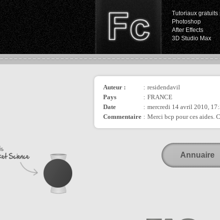
Tutoriaux gratuits 
Photoshop
After Effects
3D Studio Max
Auteur :
:
residendavil
Pays
:
FRANCE
Date
:
mercredi 14 avril 2010, 17
Commentaire
:
Merci bcp pour ces aides. C
Annuaire