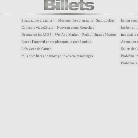
2 magazines à gagner !
Musique libre et gratuite - StudioLeBus
Erreur rend
Concours video2brain
Nouveau cours Photoshop
Insérer un 
Découvrez les FAQ !
Wix App Market
Redbull Stratos Mission
impossible 
Lytro : l'appareil photo plénoptique grand public
Animation e
L'Odyssée de Cartier
Soucis dépl
Musiques libres de droits pour vos court-métrages
Problème im
Probleme s