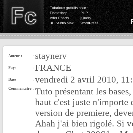
Tutoriaux gratuits pour :
Photoshop
PHP
After Effects
jQuery
3D Studio Max
WordPress
staynerv
Auteur :
:
FRANCE
Pays
:
vendredi 2 avril 2010, 11
Date
:
Commentaire
:
Tuto présentant les bases
haut c'est juste n'impor
version de premiere, deven
Ahah j'ai bien rigolé. Si 