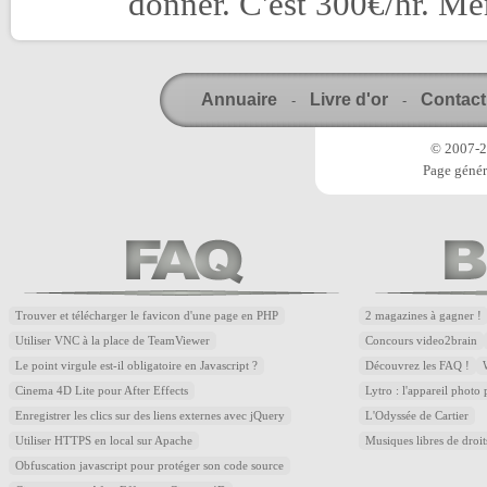
donner. C'est 300€/hr. Mer
Annuaire
Livre d'or
Contact
-
-
© 2007-20
Page génér
Trouver et télécharger le favicon d'une page en PHP
2 magazines à gagner !
Utiliser VNC à la place de TeamViewer
Concours video2brain
Le point virgule est-il obligatoire en Javascript ?
Découvrez les FAQ !
Cinema 4D Lite pour After Effects
Lytro : l'appareil photo
Enregistrer les clics sur des liens externes avec jQuery
L'Odyssée de Cartier
Utiliser HTTPS en local sur Apache
Musiques libres de droi
Obfuscation javascript pour protéger son code source