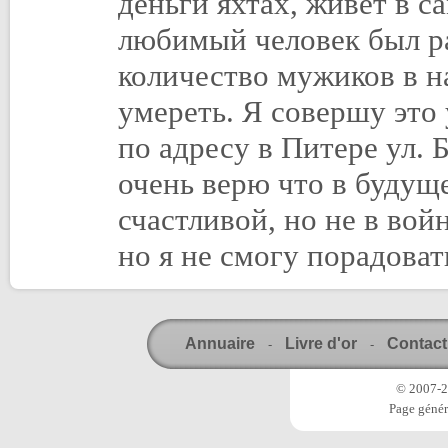
деньги яхтах, живет в с
любимый человек был ра
количество мужиков в н
умереть. Я совершу это 
по адресу в Питере ул. 
очень верю что в будущ
счастливой, но не в вой
но я не смогу порадоват
Annuaire
Livre d'or
Contact
-
-
© 2007-20
Page génér