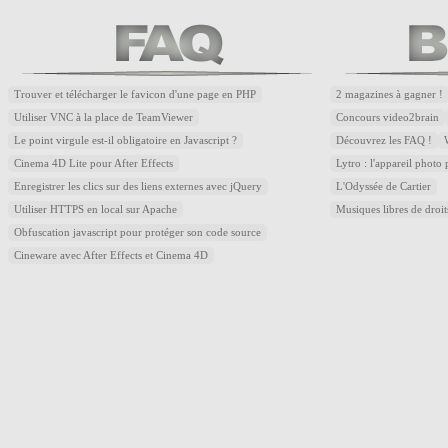
Trouver et télécharger le favicon d'une page en PHP
2 magazines à gagner !
Utiliser VNC à la place de TeamViewer
Concours video2brain
Le point virgule est-il obligatoire en Javascript ?
Découvrez les FAQ !
Cinema 4D Lite pour After Effects
Lytro : l'appareil photo
Enregistrer les clics sur des liens externes avec jQuery
L'Odyssée de Cartier
Utiliser HTTPS en local sur Apache
Musiques libres de droi
Obfuscation javascript pour protéger son code source
Cineware avec After Effects et Cinema 4D