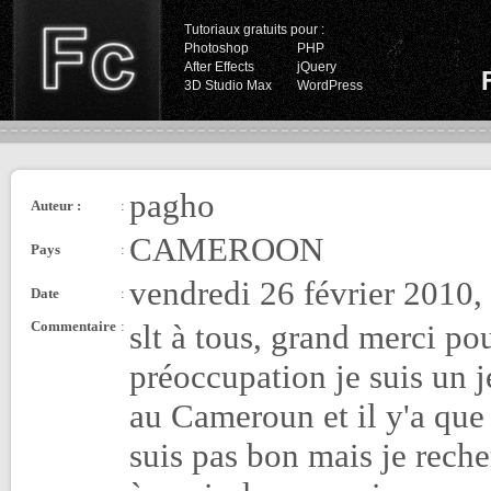
Tutoriaux gratuits pour :
Photoshop
PHP
After Effects
jQuery
3D Studio Max
WordPress
pagho
Auteur :
:
CAMEROON
Pays
:
vendredi 26 février 2010,
Date
:
Commentaire
:
slt à tous, grand merci pou
préoccupation je suis un j
au Cameroun et il y'a que 
suis pas bon mais je rech