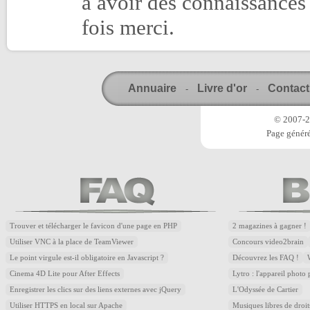
à avoir des connaissances
fois merci.
Annuaire
Livre d'or
Contact
-
-
© 2007-20
Page généré
Trouver et télécharger le favicon d'une page en PHP
2 magazines à gagner !
Utiliser VNC à la place de TeamViewer
Concours video2brain
Le point virgule est-il obligatoire en Javascript ?
Découvrez les FAQ !
Cinema 4D Lite pour After Effects
Lytro : l'appareil photo
Enregistrer les clics sur des liens externes avec jQuery
L'Odyssée de Cartier
Utiliser HTTPS en local sur Apache
Musiques libres de droi