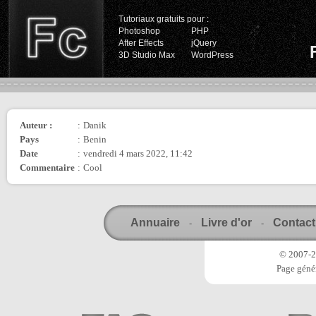
Tutoriaux gratuits pour :
Photoshop
PHP
After Effects
jQuery
3D Studio Max
WordPress
Auteur :
:
Danik
Pays
:
Benin
Date
:
vendredi 4 mars 2022, 11:42
Commentaire
:
Cool
Annuaire
Livre d'or
Contact
-
-
© 2007-20
Page génér