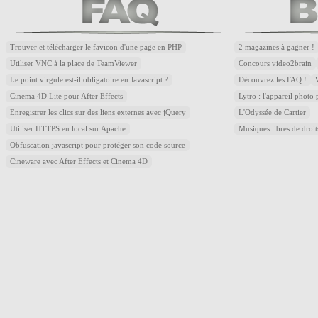
Trouver et télécharger le favicon d'une page en PHP
2 magazines à gagner !
Utiliser VNC à la place de TeamViewer
Concours video2brain
Le point virgule est-il obligatoire en Javascript ?
Découvrez les FAQ !
Cinema 4D Lite pour After Effects
Lytro : l'appareil photo
Enregistrer les clics sur des liens externes avec jQuery
L'Odyssée de Cartier
Utiliser HTTPS en local sur Apache
Musiques libres de droi
Obfuscation javascript pour protéger son code source
Cineware avec After Effects et Cinema 4D