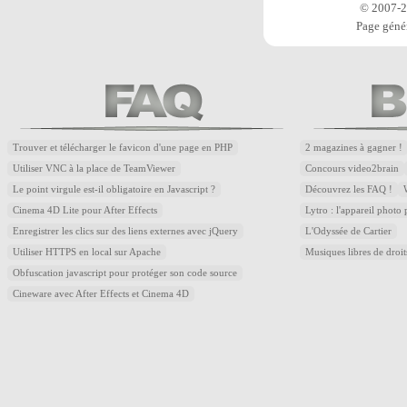
© 2007-20
Page génér
Trouver et télécharger le favicon d'une page en PHP
2 magazines à gagner !
Utiliser VNC à la place de TeamViewer
Concours video2brain
Le point virgule est-il obligatoire en Javascript ?
Découvrez les FAQ !
Cinema 4D Lite pour After Effects
Lytro : l'appareil photo
Enregistrer les clics sur des liens externes avec jQuery
L'Odyssée de Cartier
Utiliser HTTPS en local sur Apache
Musiques libres de droi
Obfuscation javascript pour protéger son code source
Cineware avec After Effects et Cinema 4D