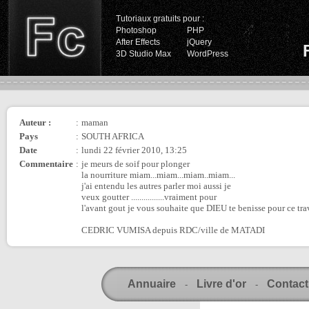
Tutoriaux gratuits pour :
Photoshop
PHP
After Effects
jQuery
3D Studio Max
WordPress
Auteur :
:
maman
Pays
:
SOUTH AFRICA
Date
:
lundi 22 février 2010, 13:25
Commentaire
:
je meurs de soif pour plonger
la nourriture miam...miam...miam..miam...
j'ai entendu les autres parler moi aussi je
veux goutter ................vraiment pour
l'avant gout je vous souhaite que DIEU te benisse pour ce travai
CEDRIC VUMISA depuis RDC/ville de MATADI
Annuaire
Livre d'or
Contact
-
-