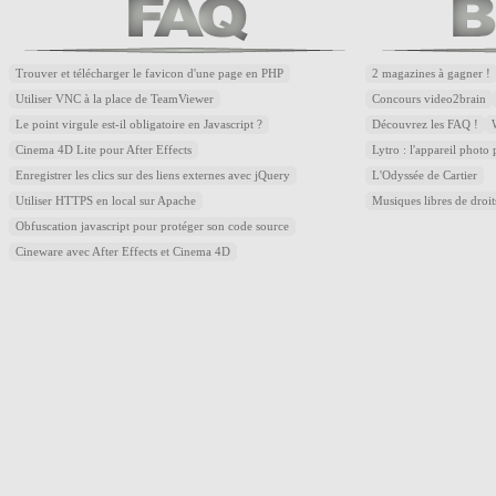
Trouver et télécharger le favicon d'une page en PHP
2 magazines à gagner !
Utiliser VNC à la place de TeamViewer
Concours video2brain
Le point virgule est-il obligatoire en Javascript ?
Découvrez les FAQ !
Cinema 4D Lite pour After Effects
Lytro : l'appareil photo
Enregistrer les clics sur des liens externes avec jQuery
L'Odyssée de Cartier
Utiliser HTTPS en local sur Apache
Musiques libres de droi
Obfuscation javascript pour protéger son code source
Cineware avec After Effects et Cinema 4D