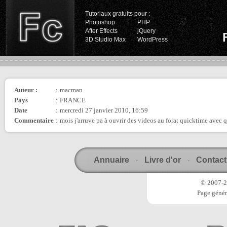
Tutoriaux gratuits pour :
Photoshop
PHP
After Effects
jQuery
3D Studio Max
WordPress
Auteur :
:
macman
Pays
:
FRANCE
Date
:
mercredi 27 janvier 2010, 16:59
Commentaire
:
mois j'arruve pa à ouvrir des videos au forat quicktime avec 
Annuaire
Livre d'or
Contact
-
-
© 2007-20
Page génér