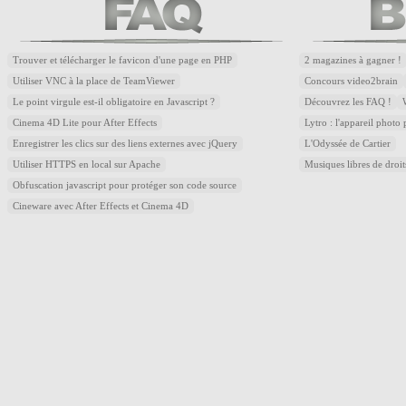
Trouver et télécharger le favicon d'une page en PHP
2 magazines à gagner !
Utiliser VNC à la place de TeamViewer
Concours video2brain
Le point virgule est-il obligatoire en Javascript ?
Découvrez les FAQ !
Cinema 4D Lite pour After Effects
Lytro : l'appareil photo
Enregistrer les clics sur des liens externes avec jQuery
L'Odyssée de Cartier
Utiliser HTTPS en local sur Apache
Musiques libres de droi
Obfuscation javascript pour protéger son code source
Cineware avec After Effects et Cinema 4D