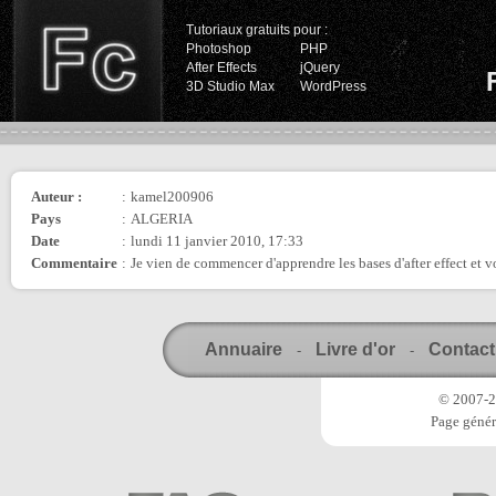
Tutoriaux gratuits pour :
Photoshop
PHP
After Effects
jQuery
3D Studio Max
WordPress
Auteur :
:
kamel200906
Pays
:
ALGERIA
Date
:
lundi 11 janvier 2010, 17:33
Commentaire
:
Je vien de commencer d'apprendre les bases d'after effect et vo
Annuaire
Livre d'or
Contact
-
-
© 2007-20
Page génér