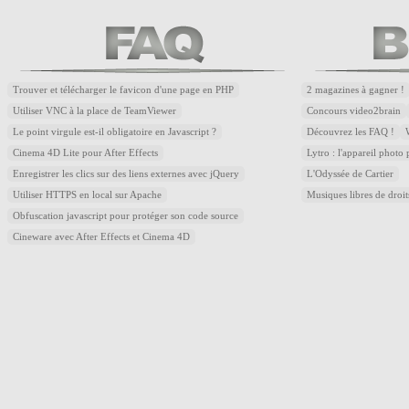
Trouver et télécharger le favicon d'une page en PHP
2 magazines à gagner !
Utiliser VNC à la place de TeamViewer
Concours video2brain
Le point virgule est-il obligatoire en Javascript ?
Découvrez les FAQ !
Cinema 4D Lite pour After Effects
Lytro : l'appareil photo
Enregistrer les clics sur des liens externes avec jQuery
L'Odyssée de Cartier
Utiliser HTTPS en local sur Apache
Musiques libres de droi
Obfuscation javascript pour protéger son code source
Cineware avec After Effects et Cinema 4D