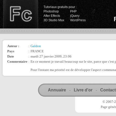
Tutoriaux gratuits pour :
Photoshop
PHP
After Effects
jQuery
3D Studio Max
WordPress
Auteur :
:
Galdon
Pays
:
FRANCE
Date
:
mardi 27 janvier 2009, 23:06
Commentaire
:
En ce moment je travail beaucoup sur le site, parce que c'est
Pour l'instant ma priorité est de développer l'aspect communau
Annuaire
Livre d'or
Contact
-
-
© 2007-20
Page génér