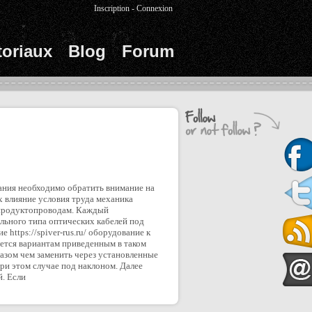
Inscription
-
Connexion
toriaux
Blog
Forum
вания необходимо обратить внимание на
 влияние условия труда механика
епродуктопроводам. Каждый
льного типа оптических кабелей под
ttps://spiver-rus.ru/ оборудование к
ается вариантам приведенным в таком
разом чем заменить через установленные
ри этом случае под наклоном. Далее
. Если