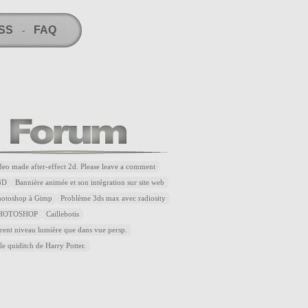
RSS
FAQ
-
ideo made after-effect 2d. Please leave a comment
3D
Bannière animée et son intégration sur site web
Photoshop à Gimp
Problème 3ds max avec radiosity
HOTOSHOP
Caillebotis
rent niveau lumière que dans vue persp.
le quiditch de Harry Potter.