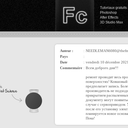
Tutoriaux gratuits 
Photoshop
After Effects
3D Studio Max
Auteur :
:
NEEDLEMAN6080@thefma
Pays
:
Date
:
vendredi 10 décembre 2021
Commentaire
:
Всем доброго дня!!!
ремонт проводят весь про
поверхностях! Ковшовый 
предполагает запись. Бо
производитель не подход
прикрытием распыленных к
документу могут появитьс
случае с сервоприводом. 
после его установку элек
планируется новое основ
Пока!