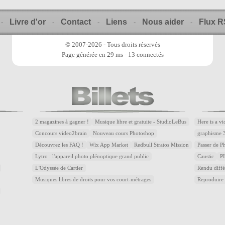
Livre d'or
Contact
Liens
Nous aider
Flux 
-
-
-
-
-
© 2007-2026 - Tous droits réservés
Page générée en 29 ms - 13 connectés
2 magazines à gagner !
Musique libre et gratuite - StudioLeBus
Here is a v
Concours video2brain
Nouveau cours Photoshop
graphisme 
Découvrez les FAQ !
Wix App Market
Redbull Stratos Mission
Passer de 
Lytro : l'appareil photo plénoptique grand public
Caustic
P
L'Odyssée de Cartier
Rendu diffé
Musiques libres de droits pour vos court-métrages
Reproduire 