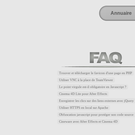
Annuaire
Trouver et télécharger le favicon d'une page en PHP
Utiliser VNC à la place de TeamViewer
Le point virgule est-il obligatoire en Javascript ?
Cinema 4D Lite pour After Effects
Enregistrer les clics sur des liens externes avec jQuery
Utiliser HTTPS en local sur Apache
Obfuscation javascript pour protéger son code source
Cineware avec After Effects et Cinema 4D