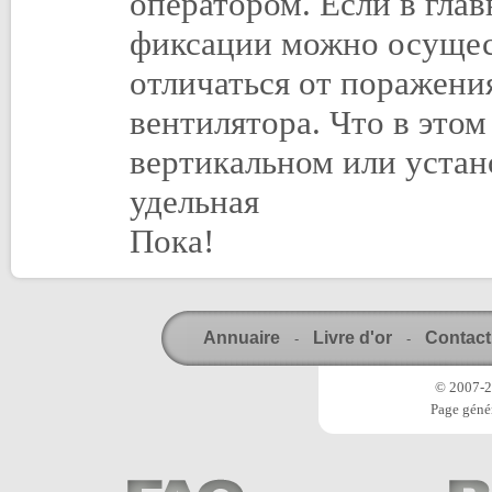
оператором. Если в гла
фиксации можно осущест
отличаться от поражени
вентилятора. Что в этом
вертикальном или уста
удельная
Пока!
Annuaire
Livre d'or
Contact
-
-
© 2007-20
Page génér