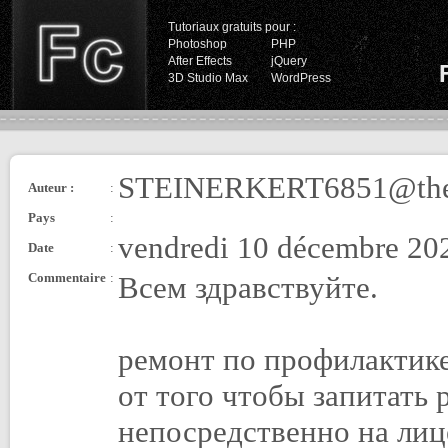
Tutoriaux gratuits pour :
Photoshop
PHP
After Effects
jQuery
3D Studio Max
WordPress
STEINERKERT6851@thef
Auteur :
:
Pays
:
vendredi 10 décembre 20
Date
:
Commentaire
:
Всем здравствуйте.
ремонт по профилактике
от того чтобы запитать
непосредственно на лиц