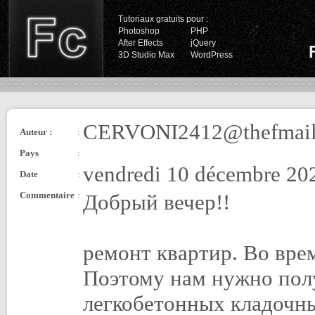
Tutoriaux gratuits pour :
Photoshop
PHP
After Effects
jQuery
3D Studio Max
WordPress
CERVONI2412@thefmail
Auteur :
:
Pays
:
vendredi 10 décembre 20
Date
:
Commentaire
:
Добрый вечер!!
ремонт квартир. Во врем
Поэтому нам нужно пол
легкобетонных кладочны