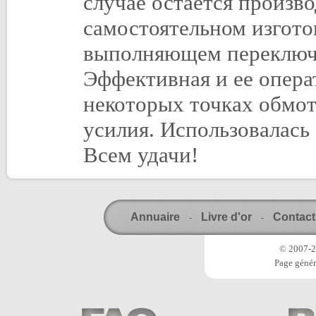
случае остается произв
самостоятельном изгото
выполняющем переключе
Эффективная и ее опера
некоторых точках обмот
усилия. Использовалась
Всем удачи!
Annuaire
Livre d'or
Contact
-
-
© 2007-20
Page génér