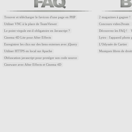
Trouver et télécharger le favicon d'une page en PHP
2 magazines à gagner !
Utiliser VNC à la place de TeamViewer
Concours video2brain
Le point virgule est-il obligatoire en Javascript ?
Découvrez les FAQ !
Cinema 4D Lite pour After Effects
Lytro : l'appareil photo
Enregistrer les clics sur des liens externes avec jQuery
L'Odyssée de Cartier
Utiliser HTTPS en local sur Apache
Musiques libres de droi
Obfuscation javascript pour protéger son code source
Cineware avec After Effects et Cinema 4D