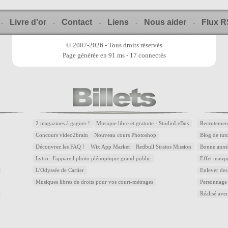
Livre d'or
Contact
Liens
Nous aider
Flux 
-
-
-
-
-
© 2007-2026 - Tous droits réservés
Page générée en 91 ms - 17 connectés
2 magazines à gagner !
Musique libre et gratuite - StudioLeBus
Recrutemen
Concours video2brain
Nouveau cours Photoshop
Blog de tuto
Découvrez les FAQ !
Wix App Market
Redbull Stratos Mission
Bonne année
Lytro : l'appareil photo plénoptique grand public
Effet masqu
L'Odyssée de Cartier
Enlever des
Musiques libres de droits pour vos court-métrages
Personnage
Réalisé avec