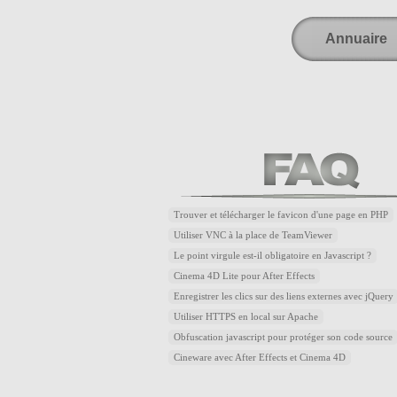
Annuaire
Trouver et télécharger le favicon d'une page en PHP
Utiliser VNC à la place de TeamViewer
Le point virgule est-il obligatoire en Javascript ?
Cinema 4D Lite pour After Effects
Enregistrer les clics sur des liens externes avec jQuery
Utiliser HTTPS en local sur Apache
Obfuscation javascript pour protéger son code source
Cineware avec After Effects et Cinema 4D