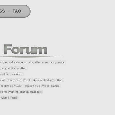
RSS
FAQ
-
t Normandie alentour
after effect error: ram preview
riel gratuit after effect
 a tous... en video
e qui avance After Effect
Question trait after effect
 gouttes sur visage
création d'un livre et l'animer
 en mouvement_dans un cache fixe
 After Effects?