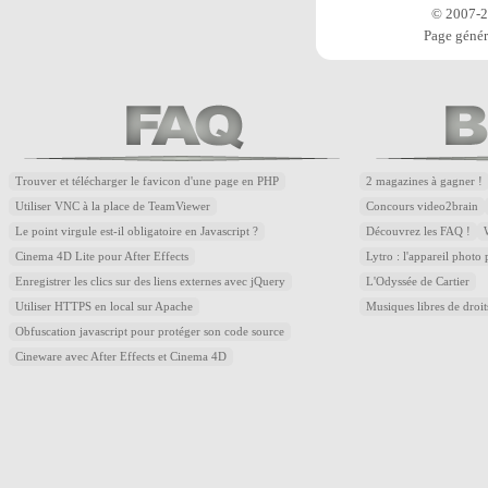
© 2007-20
Page génér
Trouver et télécharger le favicon d'une page en PHP
2 magazines à gagner !
Utiliser VNC à la place de TeamViewer
Concours video2brain
Le point virgule est-il obligatoire en Javascript ?
Découvrez les FAQ !
Cinema 4D Lite pour After Effects
Lytro : l'appareil photo
Enregistrer les clics sur des liens externes avec jQuery
L'Odyssée de Cartier
Utiliser HTTPS en local sur Apache
Musiques libres de droi
Obfuscation javascript pour protéger son code source
Cineware avec After Effects et Cinema 4D