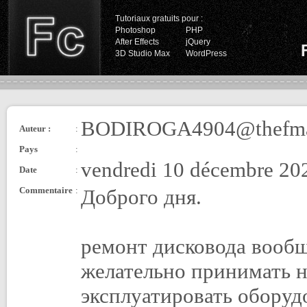
Tutoriaux gratuits pour :
Photoshop
PHP
After Effects
jQuery
3D Studio Max
WordPress
BODIROGA4904@thefma
Auteur :
:
Pays
:
vendredi 10 décembre 20
Date
:
Commentaire
:
Доброго дня.
ремонт дисковода вообщ
желательно принимать 
эксплуатировать оборуд