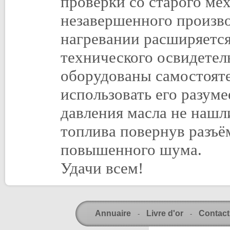
проверки со старого ме
незавершенного произво
нагревании расширяетс
технического освидетел
оборудованы самостоят
использовать его разуме
давления масла не нашл
топлива повернув разъё
повышенного шума.
Удачи всем!
Annuaire
Livre d'or
Contact
-
-