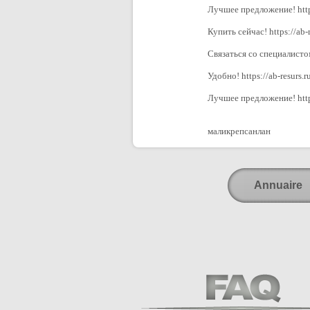
Лучшее предложение! http
Купить сейчас! https://ab-r
Связаться со специалистом
Удобно! https://ab-resurs.
Лучшее предложение! https
маликрепсанлан
Annuaire