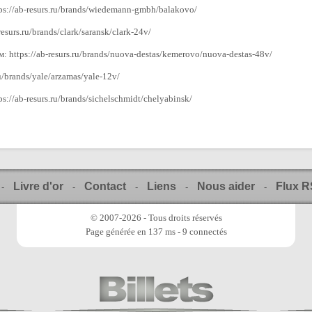
s://ab-resurs.ru/brands/wiedemann-gmbh/balakovo/
esurs.ru/brands/clark/saransk/clark-24v/
: https://ab-resurs.ru/brands/nuova-destas/kemerovo/nuova-destas-48v/
ru/brands/yale/arzamas/yale-12v/
://ab-resurs.ru/brands/sichelschmidt/chelyabinsk/
Livre d'or
Contact
Liens
Nous aider
Flux 
-
-
-
-
-
© 2007-2026 - Tous droits réservés
Page générée en 137 ms - 9 connectés