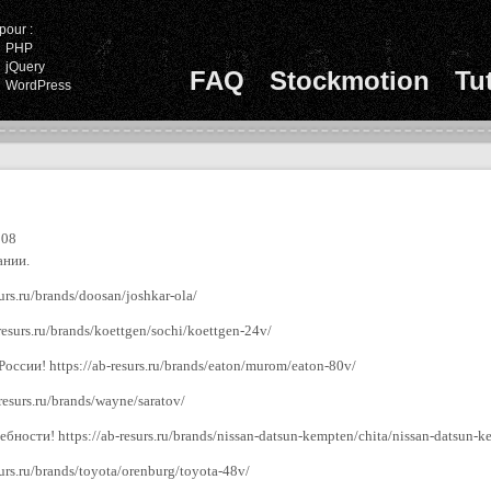
pour :
PHP
jQuery
FAQ
Stockmotion
Tu
WordPress
:08
ании.
urs.ru/brands/doosan/joshkar-ola/
resurs.ru/brands/koettgen/sochi/koettgen-24v/
оссии! https://ab-resurs.ru/brands/eaton/murom/eaton-80v/
esurs.ru/brands/wayne/saratov/
ности! https://ab-resurs.ru/brands/nissan-datsun-kempten/chita/nissan-datsun-
surs.ru/brands/toyota/orenburg/toyota-48v/