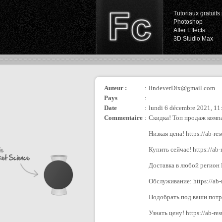
Tutoriaux gratuits 
Photoshop
After Effects
3D Studio Max
Auteur :
:
lindeverDix@gmail.com
Pays
:
Date
:
lundi 6 décembre 2021, 11
Commentaire
:
Скидка! Топ продаж комп
Низкая цена! https://ab-res
Купить сейчас! https://ab-
Доставка в любой регион Р
Обслуживание: https://ab-r
Подобрать под ваши потреб
Узнать цену! https://ab-re