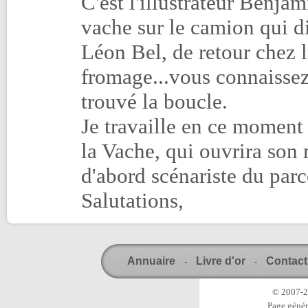
C'est l'illustrateur Benjam
vache sur le camion qui di
Léon Bel, de retour chez l
fromage...vous connaissez 
trouvé la boucle.
Je travaille en ce moment
la Vache, qui ouvrira son
d'abord scénariste du parc
Salutations,
Annuaire
Livre d'or
Contact
-
-
© 2007-20
Page génér