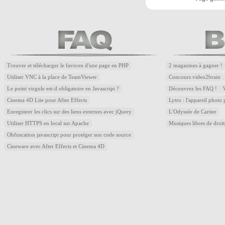
Trouver et télécharger le favicon d'une page en PHP
2 magazines à gagner !
Utiliser VNC à la place de TeamViewer
Concours video2brain
Le point virgule est-il obligatoire en Javascript ?
Découvrez les FAQ !
Cinema 4D Lite pour After Effects
Lytro : l'appareil photo
Enregistrer les clics sur des liens externes avec jQuery
L'Odyssée de Cartier
Utiliser HTTPS en local sur Apache
Musiques libres de droi
Obfuscation javascript pour protéger son code source
Cineware avec After Effects et Cinema 4D