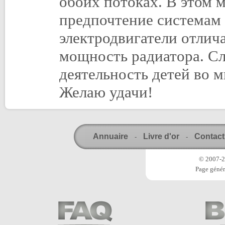
обоих потоках. В этом м
предпочтение системам 
электродвигатели отлич
мощность радиатора. Сл
деятельность детей во 
Желаю удачи!
Annuaire
Livre d'or
Contact
-
-
© 2007-20
Page génér