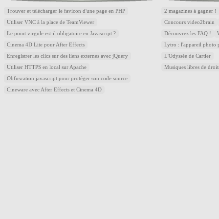
Trouver et télécharger le favicon d'une page en PHP
2 magazines à gagner !
Utiliser VNC à la place de TeamViewer
Concours video2brain
Le point virgule est-il obligatoire en Javascript ?
Découvrez les FAQ !
Cinema 4D Lite pour After Effects
Lytro : l'appareil photo
Enregistrer les clics sur des liens externes avec jQuery
L'Odyssée de Cartier
Utiliser HTTPS en local sur Apache
Musiques libres de droi
Obfuscation javascript pour protéger son code source
Cineware avec After Effects et Cinema 4D