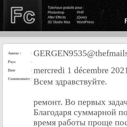
Tutoriaux gratuits pour :
Photoshop
PHP
After Effects
jQuery
3D Studio Max
WordPress
GERGEN9535@thefmail
Auteur :
:
Pays
:
mercredi 1 décembre 2021
Date
:
Commentaire
:
Всем здравствуйте.
ремонт. Во первых задач
Благодаря суммарной п
время работы проще пос