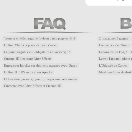
Trouver et télécharger le favicon d'une page en PHP
2 magazines à gagner !
Utiliser VNC à la place de TeamViewer
Concours video2brain
Le point virgule est-il obligatoire en Javascript ?
Découvrez les FAQ !
Cinema 4D Lite pour After Effects
Lytro : l'appareil photo
Enregistrer les clics sur des liens externes avec jQuery
L'Odyssée de Cartier
Utiliser HTTPS en local sur Apache
Musiques libres de droi
Obfuscation javascript pour protéger son code source
Cineware avec After Effects et Cinema 4D