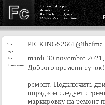
Tutoriaux gratuits pour :
Photoshop
PHP
After Effects
jQuery
3D Studio Max
WordPress
PICKINGS2661@thefmai
Auteur :
:
Pays
:
mardi 30 novembre 2021,
Date
:
Commentaire
:
Доброго времени суток!
ремонт. Подключить дви
порядком следует стрем
маркировку на ремонт 