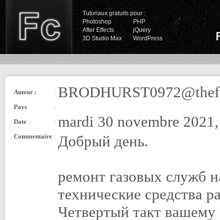
Tutoriaux gratuits pour :
Photoshop
PHP
After Effects
jQuery
3D Studio Max
WordPress
BRODHURST0972@thefm
Auteur :
:
Pays
:
mardi 30 novembre 2021,
Date
:
Commentaire
:
Добрый день.
ремонт газовых служб н
технические средства р
Четвертый такт вашему