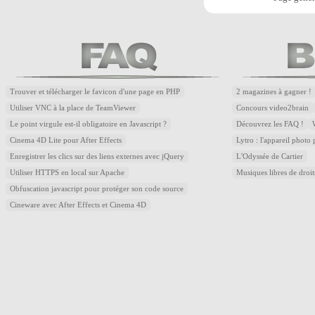
Trouver et télécharger le favicon d'une page en PHP
2 magazines à gagner !
Utiliser VNC à la place de TeamViewer
Concours video2brain
Le point virgule est-il obligatoire en Javascript ?
Découvrez les FAQ !
Cinema 4D Lite pour After Effects
Lytro : l'appareil photo
Enregistrer les clics sur des liens externes avec jQuery
L'Odyssée de Cartier
Utiliser HTTPS en local sur Apache
Musiques libres de droi
Obfuscation javascript pour protéger son code source
Cineware avec After Effects et Cinema 4D