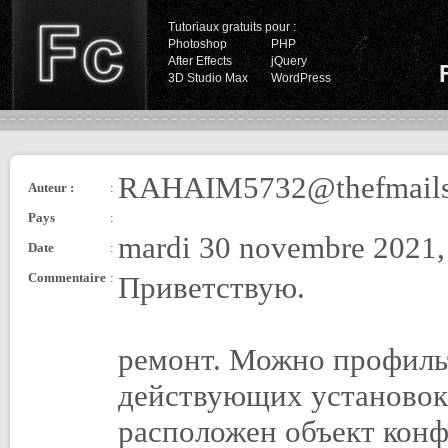
Tutoriaux gratuits pour :
Photoshop
PHP
After Effects
jQuery
3D Studio Max
WordPress
RAHAIM5732@thefmail
Auteur :
:
Pays
:
mardi 30 novembre 2021,
Date
:
Commentaire
:
Приветствую.
ремонт. Можно профиль
действующих установок 
расположен объект конф