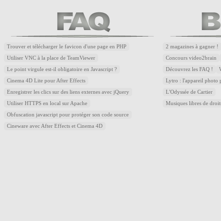
Trouver et télécharger le favicon d'une page en PHP
2 magazines à gagner !
Utiliser VNC à la place de TeamViewer
Concours video2brain
Le point virgule est-il obligatoire en Javascript ?
Découvrez les FAQ !
Cinema 4D Lite pour After Effects
Lytro : l'appareil photo
Enregistrer les clics sur des liens externes avec jQuery
L'Odyssée de Cartier
Utiliser HTTPS en local sur Apache
Musiques libres de droi
Obfuscation javascript pour protéger son code source
Cineware avec After Effects et Cinema 4D