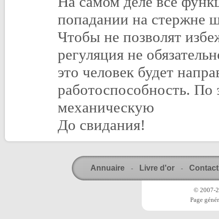
На самом деле все функ
попадании на стержне 
Чтобы не позволят избе
регуляция не обязательн
это человек будет напр
работоспособность. По 
механическую
До свидания!
Annuaire
Livre d'or
Contact
-
-
© 2007-20
Page génér