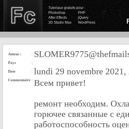
Tutoriaux gratuits pour :
Photoshop
PHP
After Effects
jQuery
3D Studio Max
WordPress
SLOMER9775@thefmail
Auteur :
:
Pays
:
lundi 29 novembre 2021,
Date
:
Commentaire
:
Всем привет!
ремонт необходим. Охл
горючее связанные с ед
работоспособность оцен