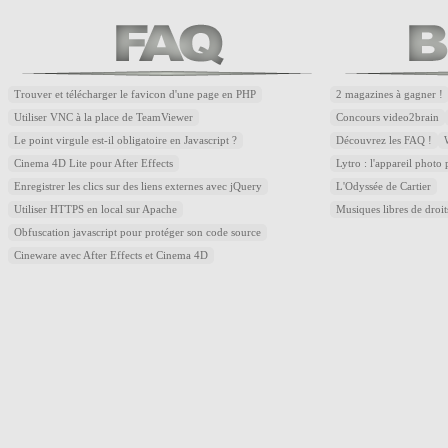
Trouver et télécharger le favicon d'une page en PHP
2 magazines à gagner !
Utiliser VNC à la place de TeamViewer
Concours video2brain
Le point virgule est-il obligatoire en Javascript ?
Découvrez les FAQ !
Cinema 4D Lite pour After Effects
Lytro : l'appareil photo
Enregistrer les clics sur des liens externes avec jQuery
L'Odyssée de Cartier
Utiliser HTTPS en local sur Apache
Musiques libres de droi
Obfuscation javascript pour protéger son code source
Cineware avec After Effects et Cinema 4D