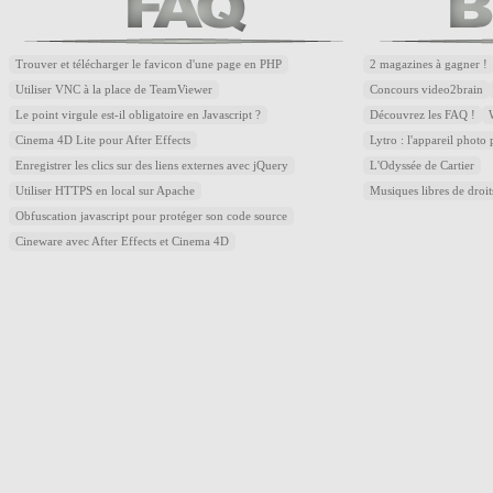
Trouver et télécharger le favicon d'une page en PHP
2 magazines à gagner !
Utiliser VNC à la place de TeamViewer
Concours video2brain
Le point virgule est-il obligatoire en Javascript ?
Découvrez les FAQ !
Cinema 4D Lite pour After Effects
Lytro : l'appareil photo
Enregistrer les clics sur des liens externes avec jQuery
L'Odyssée de Cartier
Utiliser HTTPS en local sur Apache
Musiques libres de droi
Obfuscation javascript pour protéger son code source
Cineware avec After Effects et Cinema 4D