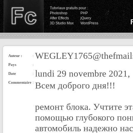
Tutoriaux gratuits pour :
Photoshop
PHP
After Effects
jQuery
3D Studio Max
WordPress
WEGLEY1765@thefmail
Auteur :
:
Pays
:
lundi 29 novembre 2021,
Date
:
Commentaire
:
Всем доброго дня!!!
ремонт блока. Учтите э
помощью глубокого пон
автомобиль надежно нас