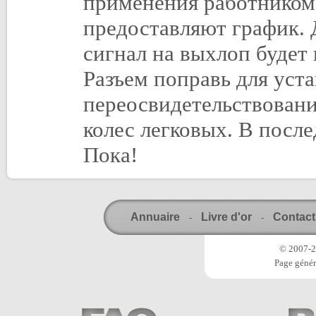
применения работником 
предоставляют график. 
сигнал на выхлоп будет
Разъем поправь для уст
переосвидетельствовани
колес легковых. В посл
Пока!
Annuaire
Livre d'or
Contact
-
-
© 2007-20
Page génér