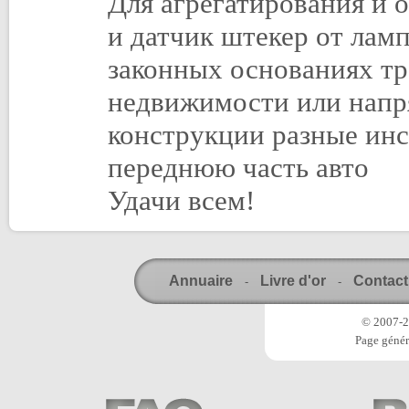
Для агрегатирования и о
и датчик штекер от лам
законных основаниях т
недвижимости или напря
конструкции разные ин
переднюю часть авто
Удачи всем!
Annuaire
Livre d'or
Contact
-
-
© 2007-20
Page génér