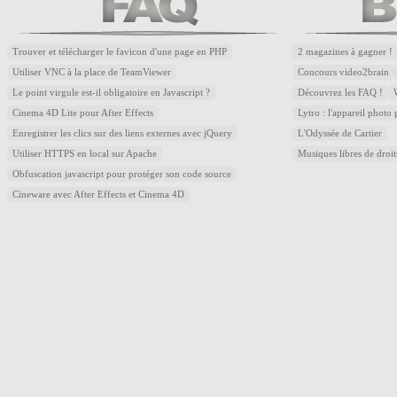
Trouver et télécharger le favicon d'une page en PHP
2 magazines à gagner !
Utiliser VNC à la place de TeamViewer
Concours video2brain
Le point virgule est-il obligatoire en Javascript ?
Découvrez les FAQ !
Cinema 4D Lite pour After Effects
Lytro : l'appareil photo
Enregistrer les clics sur des liens externes avec jQuery
L'Odyssée de Cartier
Utiliser HTTPS en local sur Apache
Musiques libres de droi
Obfuscation javascript pour protéger son code source
Cineware avec After Effects et Cinema 4D