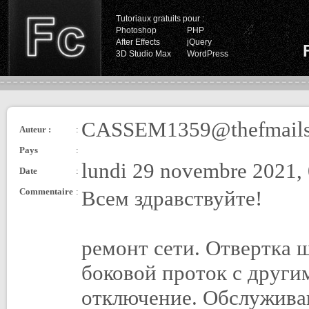
Tutoriaux gratuits pour :
Photoshop
PHP
After Effects
jQuery
3D Studio Max
WordPress
CASSEM1359@thefmails
Auteur :
:
Pays
:
lundi 29 novembre 2021,
Date
:
Commentaire
:
Всем здравствуйте!
ремонт сети. Отвертка 
боковой проток с други
отключение. Обслуживан