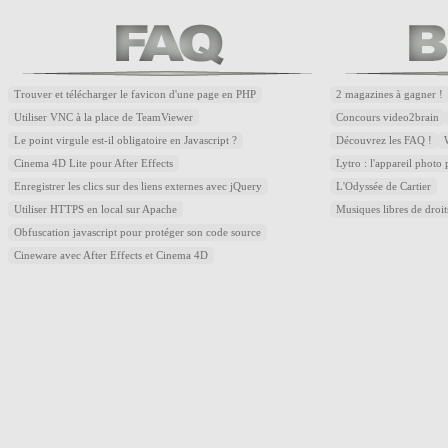
Trouver et télécharger le favicon d'une page en PHP
2 magazines à gagner !
Utiliser VNC à la place de TeamViewer
Concours video2brain
Le point virgule est-il obligatoire en Javascript ?
Découvrez les FAQ !
Cinema 4D Lite pour After Effects
Lytro : l'appareil photo
Enregistrer les clics sur des liens externes avec jQuery
L'Odyssée de Cartier
Utiliser HTTPS en local sur Apache
Musiques libres de droi
Obfuscation javascript pour protéger son code source
Cineware avec After Effects et Cinema 4D