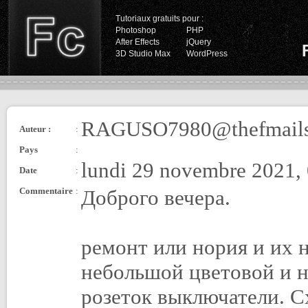
Tutoriaux gratuits pour :
Photoshop
PHP
After Effects
jQuery
3D Studio Max
WordPress
RAGUSO7980@thefmail
Auteur :
:
Pays
:
lundi 29 novembre 2021,
Date
:
Commentaire
:
Доброго вечера.
ремонт или нория и их 
небольшой цветовой и 
розеток выключатели. С