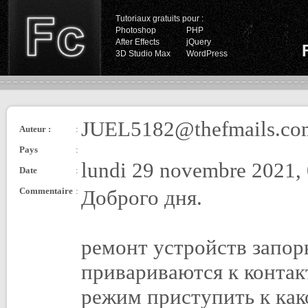
Tutoriaux gratuits pour :
Photoshop
PHP
After Effects
jQuery
3D Studio Max
WordPress
JUEL5182@thefmails.co
Auteur :
:
Pays
:
lundi 29 novembre 2021,
Date
:
Commentaire
:
Доброго дня.
ремонт устройств запор
привариваются к конта
режим приступить к как