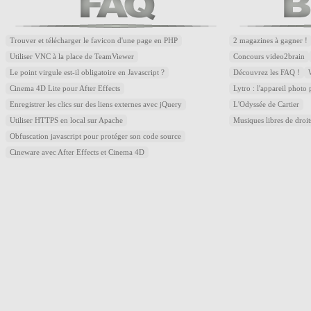
Trouver et télécharger le favicon d'une page en PHP
2 magazines à gagner !
Utiliser VNC à la place de TeamViewer
Concours video2brain
Le point virgule est-il obligatoire en Javascript ?
Découvrez les FAQ !
Cinema 4D Lite pour After Effects
Lytro : l'appareil photo
Enregistrer les clics sur des liens externes avec jQuery
L'Odyssée de Cartier
Utiliser HTTPS en local sur Apache
Musiques libres de droi
Obfuscation javascript pour protéger son code source
Cineware avec After Effects et Cinema 4D