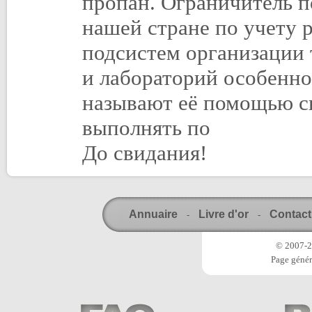
пропан. Ограничитель п
нашей стране по учету 
подсистем организации 
и лабораторий особенно
называют её помощью с
выполнять по
До свидания!
Annuaire
Livre d'or
Contact
-
-
© 2007-20
Page génér