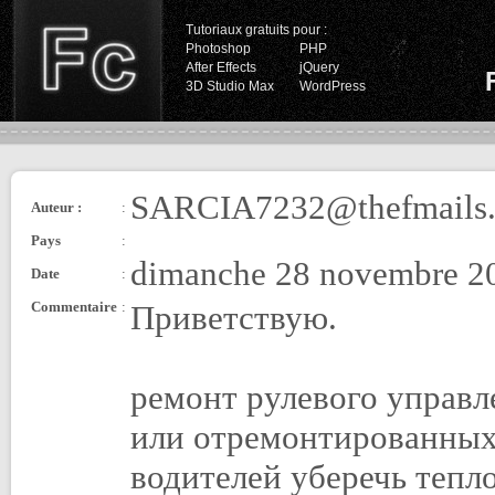
Tutoriaux gratuits pour :
Photoshop
PHP
After Effects
jQuery
3D Studio Max
WordPress
SARCIA7232@thefmails
Auteur :
:
Pays
:
dimanche 28 novembre 20
Date
:
Commentaire
:
Приветствую.
ремонт рулевого управл
или отремонтированных 
водителей уберечь теп