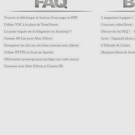
Trouver et télécharger le favicon d'une page en PHP
2 magazines à gagner !
Utiliser VNC à la place de TeamViewer
Concours video2brain
Le point virgule est-il obligatoire en Javascript ?
Découvrez les FAQ !
Cinema 4D Lite pour After Effects
Lytro : l'appareil photo
Enregistrer les clics sur des liens externes avec jQuery
L'Odyssée de Cartier
Utiliser HTTPS en local sur Apache
Musiques libres de droi
Obfuscation javascript pour protéger son code source
Cineware avec After Effects et Cinema 4D