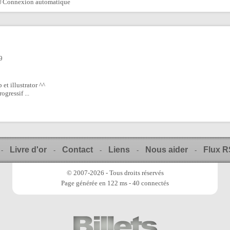
Connexion automatique
9
 et illustrator ^^
ogressif ...
Livre d'or
Contact
Liens
Nous aider
Flux 
-
-
-
-
-
© 2007-2026 - Tous droits réservés
Page générée en 122 ms - 40 connectés