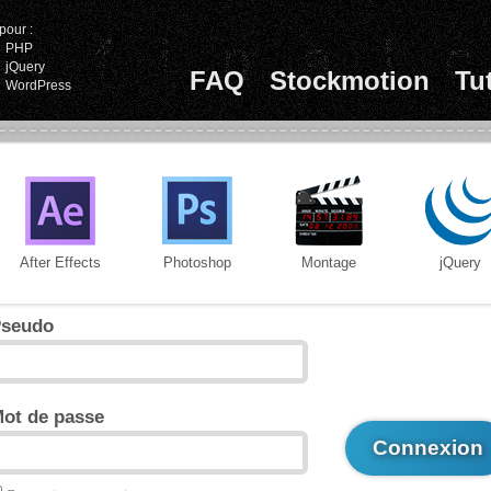
pour :
PHP
jQuery
FAQ
Stockmotion
Tu
WordPress
After Effects
Photoshop
Montage
jQuery
seudo
ot de passe