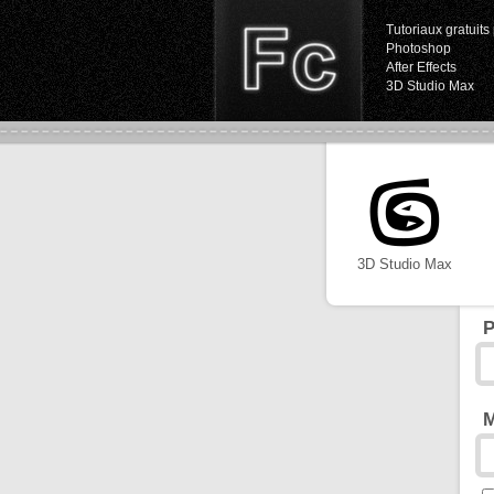
Tutoriaux gratuits 
Photoshop
After Effects
3D Studio Max
3D Studio Max
P
M