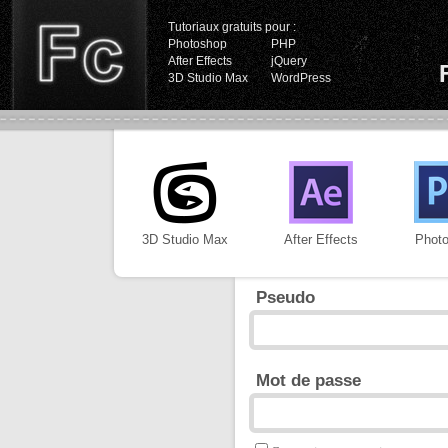
Tutoriaux gratuits pour :
Photoshop
PHP
After Effects
jQuery
3D Studio Max
WordPress
3D Studio Max
After Effects
Phot
Pseudo
Mot de passe