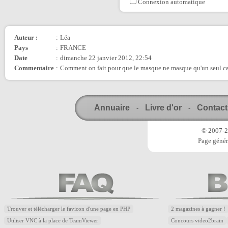
Connexion automatique
Auteur :
:
Léa
Pays
:
FRANCE
Date
:
dimanche 22 janvier 2012, 22:54
Commentaire
:
Comment on fait pour que le masque ne masque qu'un seul cal
Annuaire
Livre d'or
Contact
-
-
© 2007-20
Page génér
Trouver et télécharger le favicon d'une page en PHP
2 magazines à gagner !
Utiliser VNC à la place de TeamViewer
Concours video2brain