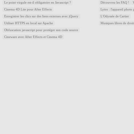
Le point virgule est-il obligatoire en Javascript ?
Découvrez les FAQ !
Cinema 4D Lite pour After Effects
Lytro : l'appareil photo
Enregistrer les clics sur des liens externes avec jQuery
L'Odyssée de Cartier
Utiliser HTTPS en local sur Apache
Musiques libres de droi
Obfuscation javascript pour protéger son code source
Cineware avec After Effects et Cinema 4D