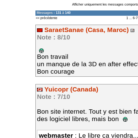
Afficher uniquement les messages comportan
Messages :
131
à
140
<< précédente
1
...
6
-
7
SaraetSanae (Casa, Maroc)
Note : 8/10
Bon travail
un manque de la 3D en after effects
Bon courage
Yuicopr (Canada)
Note : 7/10
Bon site internet. Tout y est bien 
des logiciel libres, mais bon
webmaster
: Le libre ça viendra..