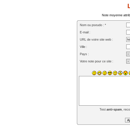
Note moyenne attribu
Nom ou pseudo : *
E-mail :
URL de votre site web :
Ville :
Pays :
Votre note pour ce site :
Test
anti-spam
, rec