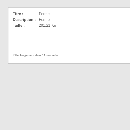
Titre :
Ferme
Description :
Ferme
Taille :
201.21 Ko
Téléchargement dans 11 secondes.